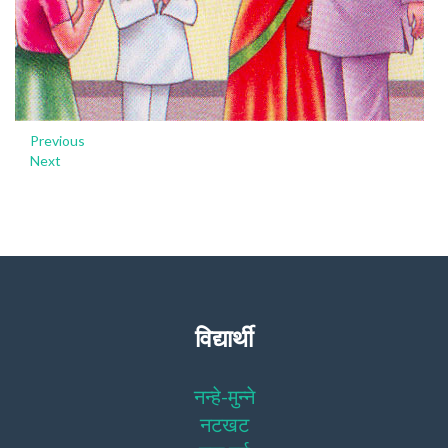
Previous
Next
विद्यार्थी
नन्हे-मुन्ने
नटखट