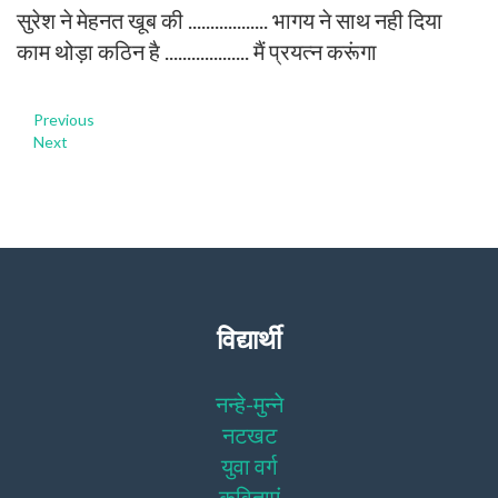
सुरेश ने मेहनत खूब की .................. भागय ने साथ नही दिया
काम थोड़ा कठिन है ................... मैं प्रयत्न करूंगा
Previous
Next
विद्यार्थी
नन्हे-मुन्ने
नटखट
युवा वर्ग
कविताएं