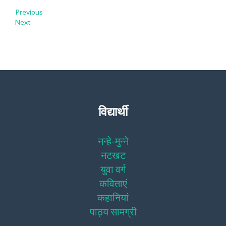
Previous
Next
विद्यार्थी
नन्हे-मुन्ने
नटखट
युवा वर्ग
कविताएं
कहानियां
पाठ्य सामग्री