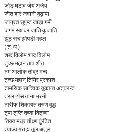
जोड़ घटाव जेय अजेय
जीत हार जवानी बुढ़ापा
जाग्रत सुषुप्त जाड़ा गर्मी
जंगम स्थावर जाति कुजाति
झूठ सच झोपड़ी महल
( त, थ )
शब्द विलोम शब्द विलोम
तुच्छ महान ताप शीत
तम आलोक तीव्र मन्द
तुच्छ महान् तिमिर प्रकाश
तामसिक सात्त्विक तुकान्त अतुकान्त
तरल ठोस ताना भरनी
तारीफ शिकायत तरुण वृद्ध
तृषा तृप्ति तृष्णा वितृष्णा
तिक्त मधुर तीक्ष्ण कुंठित
त्याज्य ग्राह्य तुल अतुल