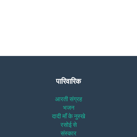
पारिवारिक
आरती संग्रह
भजन
दादी माँ के नुस्खे
रसोई से
संस्कार