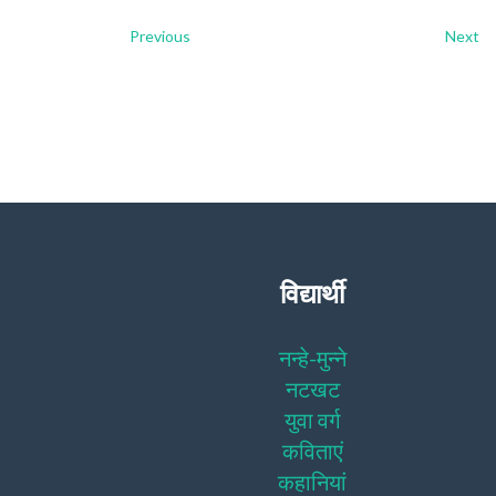
Previous
Next
विद्यार्थी
नन्हे-मुन्ने
नटखट
युवा वर्ग
कविताएं
कहानियां