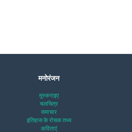
मनोरंजन
मुस्कराइए
चलचित्र
समाचार
इतिहास के रोचक तथ्य
कविताएं