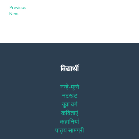
Previous
Next
विद्यार्थी
नन्हे-मुन्ने
नटखट
युवा वर्ग
कविताएं
कहानियां
पाठ्य सामग्री