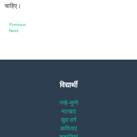
चाहिए।
Previous
Next
विद्यार्थी
नन्हे-मुन्ने
नटखट
युवा वर्ग
कविताएं
कहानियां