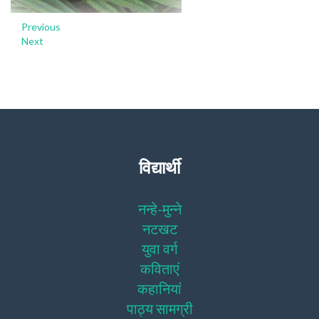
Previous
Next
विद्यार्थी
नन्हे-मुन्ने
नटखट
युवा वर्ग
कविताएं
कहानियां
पाठ्य सामग्री