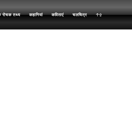
े रोचक तथ्य
कहानियां
कविताएं
चलचित्र
🡡⇧